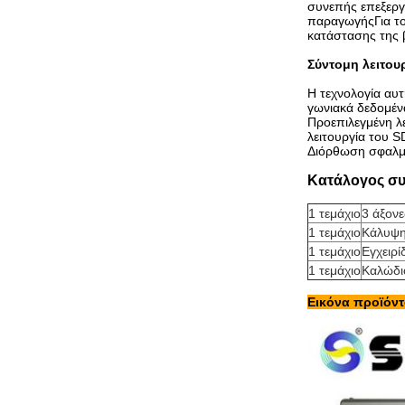
συνεπής επεξεργ
παραγωγήςΓια το
κατάστασης της 
Σύντομη λειτου
Η τεχνολογία αυτ
γωνιακά δεδομέν
Προεπιλεγμένη λε
λειτουργία του S
Διόρθωση σφαλμά
Κατάλογος συ
1 τεμάχιο
3 άξον
1 τεμάχιο
Κάλυψη
1 τεμάχιο
Εγχειρί
1 τεμάχιο
Καλώδι
Εικόνα προϊόντ