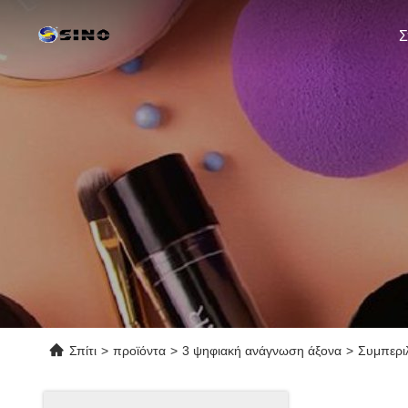
Σ
Σπίτι
>
προϊόντα
>
3 ψηφιακή ανάγνωση άξονα
>
Συμπερι