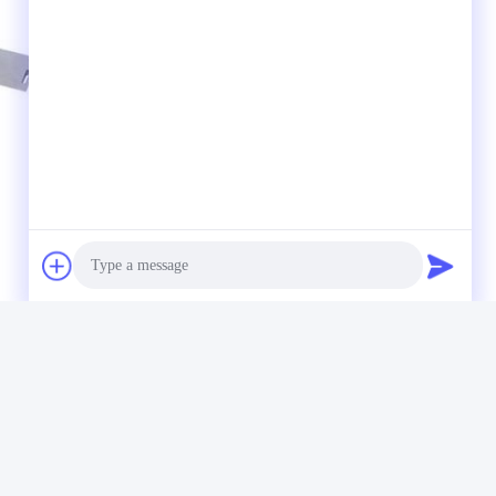
Photo
Video Call
Audio Call