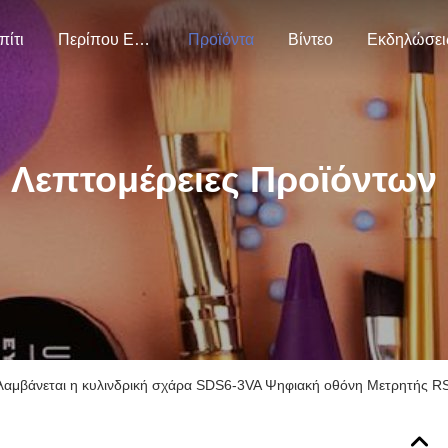
πίτι
Περίπου Εμείς
Προϊόντα
Βίντεο
Εκδηλώσει
Λεπτομέρειες Προϊόντων
λαμβάνεται η κυλινδρική σχάρα SDS6-3VA Ψηφιακή οθόνη Μετρητής RS-