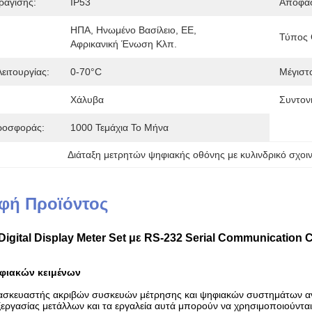
ράγισης:
IP53
Απόφα
ΗΠΑ, Ηνωμένο Βασίλειο, ΕΕ, 
Τύπος 
Αφρικανική Ένωση Κλπ.
ειτουργίας:
0-70°C
Μέγιστ
Χάλυβα
Συντονι
ροσφοράς:
1000 Τεμάχια Το Μήνα
Διάταξη μετρητών ψηφιακής οθόνης με κυλινδρικό σχοιν
φή Προϊόντος
igital Display Meter Set με RS-232 Serial Communication C
φιακών κειμένων
ατασκευαστής ακριβών συσκευών μέτρησης και ψηφιακών συστημάτων 
ξεργασίας μετάλλων και τα εργαλεία αυτά μπορούν να χρησιμοποιούνται 