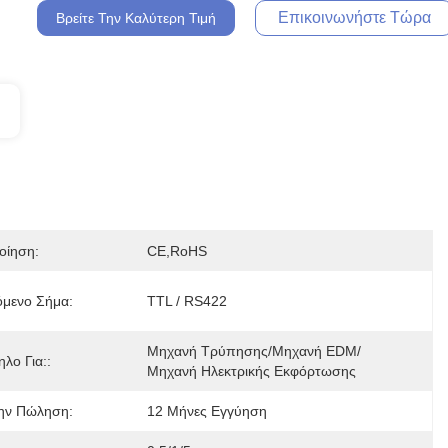
Επικοινωνήστε Τώρα
Βρείτε Την Καλύτερη Τιμή
οίηση:
CE,RoHS
όμενο Σήμα:
TTL / RS422
Μηχανή Τρύπησης/μηχανή EDM/
λο Για::
Μηχανή Ηλεκτρικής Εκφόρτωσης
ην Πώληση:
12 Μήνες Εγγύηση