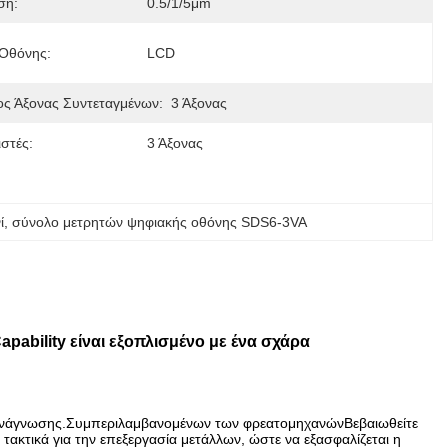
ση:
0.5/1/5μm
Οθόνης:
LCD
ος Άξονας Συντεταγμένων:
3 Άξονας
στές:
3 Άξονας
ί
, 
σύνολο μετρητών ψηφιακής οθόνης SDS6-3VA
apability είναι εξοπλισμένο με ένα σχάρα
ανάγνωσης.Συμπεριλαμβανομένων των φρεατομηχανώνΒεβαιωθείτε
τακτικά για την επεξεργασία μετάλλων, ώστε να εξασφαλίζεται η