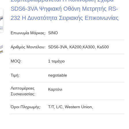
SDS6-3VA Ψηφιακή Οθόνη Μετρητής RS-
232 Η Δυνατότητα Σειριακής Επικοινωνίας
Επωνυμία Μάρκας:
SINO
Αριθμός Μοντέλου:
SDS6-3VA, KA200,KA300, Ka500
MOQ:
1 τεμάχιο
Τιμή:
negotiable
Λεπτομέρειες
Καρτόνι
Συσκευασίας:
Όροι Πληρωμής:
T/T, L/C, Western Union,