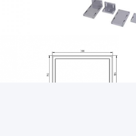
όνα είναι προαιρετικό, όχι τυποποιημένο προϊόν.