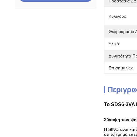
Προστασία Σφ
Κύλινδρο:
Θερμοκρασία Λ
Υλικό:
Δυνατότητα Π
Επισημαίνω:
Περιγρα
Το SDS6-3VA D
Σύνοψη των ψη
Η SINO είναι κ
ότι το τμήμα επε