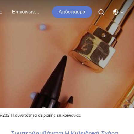
ς
Επικοινωνήστε Μαζί Μας
Απόσπασμα
232 Η δυνατότητα σειριακής επικοινωνίας
Συμπεριλαμβάνεται Η Κυλινδρική Σχάρα