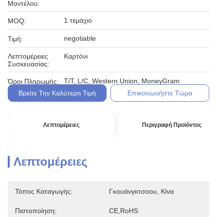
Μοντέλου:
1 τεμάχιο
MOQ:
negotiable
Τιμή:
Λεπτομέρειες
Καρτόνι
Συσκευασίας:
T/T, L/C, Western Union, MoneyGram
Όροι Πληρωμής:
Βρείτε Την Καλύτερη Τιμή
Επικοινωνήστε Τώρα
Λεπτομέρειες
Περιγραφή Προϊόντος
Λεπτομέρειες
Τόπος Καταγωγής:
Γκουάνγκτσοου, Κίνα
Πιστοποίηση:
CE,RoHS