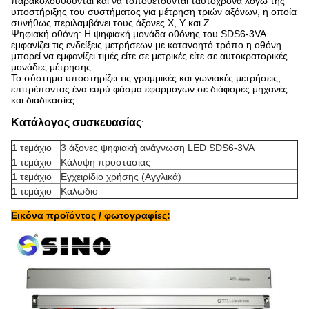
παρακολουθούνται και να τοποθετούνται ταυτόχρονα λόγω της
υποστήριξης του συστήματος για μέτρηση τριών αξόνων, η οποία
συνήθως περιλαμβάνει τους άξονες X, Y και Z.
Ψηφιακή οθόνη: Η ψηφιακή μονάδα οθόνης του SDS6-3VA
εμφανίζει τις ενδείξεις μετρήσεων με κατανοητό τρόπο.η οθόνη
μπορεί να εμφανίζει τιμές είτε σε μετρικές είτε σε αυτοκρατορικές
μονάδες μέτρησης.
Το σύστημα υποστηρίζει τις γραμμικές και γωνιακές μετρήσεις,
επιτρέποντας ένα ευρύ φάσμα εφαρμογών σε διάφορες μηχανές
και διαδικασίες.
Κατάλογος συσκευασίας
:
1 τεμάχιο
3 άξονες ψηφιακή ανάγνωση LED SDS6-3VA
1 τεμάχιο
Κάλυψη προστασίας
1 τεμάχιο
Εγχειρίδιο χρήσης (Αγγλικά)
1 τεμάχιο
Καλώδιο
Εικόνα προϊόντος / φωτογραφίες: