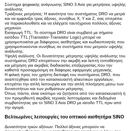
Σύστημα ψηφιακής ανάγνωσης SINO 3 Axis για μετρήσεις υψηλής
ανάλυσης
Τριάξονες μετρήσεις: Η ικανότητα του συστήματος DRO να μετρά
και να εμφανίζει τρεις άξονες, συνήθως X, Y και Z, σας επιτρέπει
να παρακολουθείτε και να ελέγχετε ταυτόχρονα πολλούς άξονες
μηχανών.
Εισαγωγή TTL: Το σύστημα DRO είναι συμβατό με σήματα
εισόδου TTL (Transistor-Transistor Logic).μπορεί να
χρησιμοποιείται με διάφορους αισθητήρες και κωδικοποιητές που
χρησιμοποιούνται συνήθως σε συστήματα που μετρούν υψηλής
ανάλυσης.
Υψηλή ανάλυση: Οι δυνατότητες μέτρησης υψηλής ανάλυσης του
συστήματος DRO επιτρέπουν την ακριβή και λεπτή τοποθέτηση
και μέτρηση για ακριβείς διαδικασίες επεξεργασίας,που την
καθιστά προσαρμόσιμη σε διάφορες εφαρμογές μηχανικής.
Η φιλική προς τον χρήστη διεπαφή του συστήματος DRO, που
αναπτύχθηκε από τον κατασκευαστή αλιευτικών εργαλείων,
επιτρέπει την απλή λειτουργία και την απλή πλοήγηση μέσω των
δυνατοτήτων και των ρυθμίσεων μέτρησης.
Όπως πάντα, είναι σκόπιμο να ζητήσετε από τον κατασκευαστή ή
τον προμηθευτή ακριβείς τεχνικές λεπτομέρειες και δεδομένα
συμβατότητας για το SINO 3 Axis DRO με είσοδο TTL πριν από
την αγορά.
Βελτιωμένες λειτουργίες του οπτικού αισθητήρα SINO
Δυνατότητα τριών αξόνων: Πολλοί άξονες μπορούν να