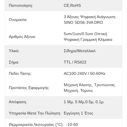
Πιστοποίηση:
CE,RoHS
3 Άξονες Ψηφιακή Ανάγνωση 
Ονομασία:
SINO SDS6-3VA DRO
5um/1um/0.5um Οπτική 
Αριθμός Άξονα:
Ψηφιακή Γραμμική Κλίμακα
Υλικό:
Σίδηρο/μεταλλικό
Σήμα:
TTL / RS422
Πεδίο Τάσης:
AC100-240V / 50-60Hz
Μηχανή Άλεσης, Τρυπώντας 
Προτάσεις Εφαρμογής:
Μηχανή, Τόρνος
Απόφαση:
1 Μμ, 5 Μμ,0.5μ, 0.1μ
Υπηρεσία Μετά Την Πώληση:
Εγγύηση 1 Έτος
Θερμοκρασία Λειτουργίας (°C):
-10-60