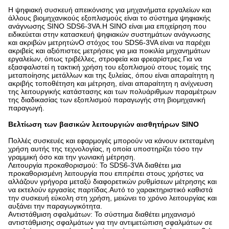
Η ψηφιακή συσκευή απεικόνισης για μηχανήματα εργαλείων και
άλλους βιομηχανικούς εξοπλισμούς είναι το σύστημα ψηφιακής
ανάγνωσης SINO SDS6-3VA.Η SINO είναι μια επιχείρηση που
ειδικεύεται στην κατασκευή ψηφιακών συστημάτων ανάγνωσης
και ακριβών μετρητώνΟ στόχος του SDS6-3VA είναι να παρέχει
ακριβείς και αξιόπιστες μετρήσεις για μια ποικιλία μηχανημάτων
εργαλείων, όπως τριβέλλες, στροφεία και φρεαρίστρες.Για να
εξασφαλιστεί η τακτική χρήση του εξοπλισμού στους τομείς της
μεταποίησης μετάλλων και της ξυλείας, όπου είναι απαραίτητη η
ακριβής τοποθέτηση και μέτρηση, είναι απαραίτητη η ανίχνευση
της λειτουργικής κατάστασης και των πολυάριθμων παραμέτρων
της διαδικασίας των εξοπλισμού παραγωγής στη βιομηχανική
παραγωγή.
Βελτίωση των βασικών λειτουργιών αισθητήρων SINO
Πολλές συσκευές και εφαρμογές μπορούν να κάνουν εκτεταμένη
χρήση αυτής της τεχνολογίας, η οποία υποστηρίζει τόσο την
γραμμική όσο και την γωνιακή μέτρηση.
Λειτουργία προκαθορισμού: Το SDS6-3VA διαθέτει μια
προκαθορισμένη λειτουργία που επιτρέπει στους χρήστες να
αλλάζουν γρήγορα μεταξύ διαφορετικών ρυθμίσεων μέτρησης και
να εκτελούν εργασίες παρτίδας.Αυτό το χαρακτηριστικό καθιστά
την συσκευή εύκολη στη χρήση, μειώνει το χρόνο λειτουργίας και
αυξάνει την παραγωγικότητα.
Αντιστάθμιση σφαλμάτων: Το σύστημα διαθέτει μηχανισμό
αντιστάθμισης σφαλμάτων για την αντιμετώπιση σφαλμάτων σε