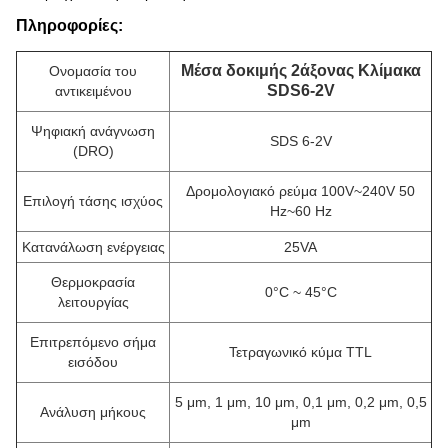
Πληροφορίες:
Μέσα δοκιμής 2άξονας Κλίμακα
Ονομασία του
SDS6-2V
αντικειμένου
Ψηφιακή ανάγνωση
SDS 6-2V
(DRO)
Δρομολογιακό ρεύμα 100V~240V 50
Επιλογή τάσης ισχύος
Hz~60 Hz
Κατανάλωση ενέργειας
25VA
Θερμοκρασία
0°C ~ 45°C
λειτουργίας
Επιτρεπόμενο σήμα
Τετραγωνικό κύμα TTL
εισόδου
5 μm, 1 μm, 10 μm, 0,1 μm, 0,2 μm, 0,5
Ανάλυση μήκους
μm