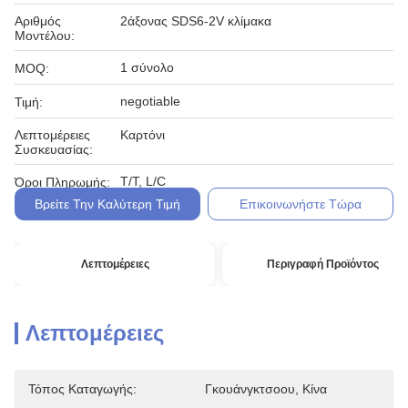
Αριθμός
2άξονας SDS6-2V κλίμακα
Μοντέλου:
1 σύνολο
MOQ:
negotiable
Τιμή:
Λεπτομέρειες
Καρτόνι
Συσκευασίας:
T/T, L/C
Όροι Πληρωμής:
Βρείτε Την Καλύτερη Τιμή
Επικοινωνήστε Τώρα
Λεπτομέρειες
Περιγραφή Προϊόντος
Λεπτομέρειες
Τόπος Καταγωγής:
Γκουάνγκτσοου, Κίνα