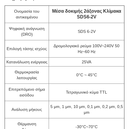
Μέσα δοκιμής 2άξονας Κλίμακα
Ονομασία του
SDS6-2V
αντικειμένου
Ψηφιακή ανάγνωση
SDS 6-2V
(DRO)
Δρομολογιακό ρεύμα 100V~240V 50
Επιλογή τάσης ισχύος
Hz~60 Hz
Κατανάλωση ενέργειας
25VA
Θερμοκρασία
0°C ~ 45°C
λειτουργίας
Επιτρεπόμενο σήμα
Τετραγωνικό κύμα TTL
εισόδου
5 μm, 1 μm, 10 μm, 0,1 μm, 0,2 μm, 0,5
Ανάλυση μήκους
μm
Θέρμανση
-30°C~70°C