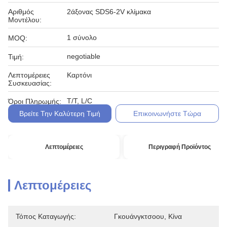
Αριθμός
2άξονας SDS6-2V κλίμακα
Μοντέλου:
1 σύνολο
MOQ:
negotiable
Τιμή:
Λεπτομέρειες
Καρτόνι
Συσκευασίας:
T/T, L/C
Όροι Πληρωμής:
Βρείτε Την Καλύτερη Τιμή
Επικοινωνήστε Τώρα
Λεπτομέρειες
Περιγραφή Προϊόντος
Λεπτομέρειες
Τόπος Καταγωγής:
Γκουάνγκτσοου, Κίνα