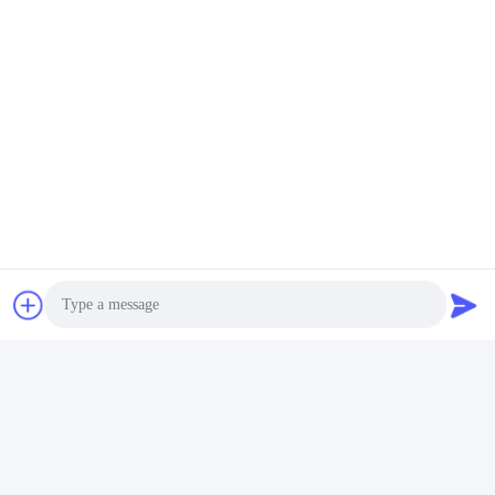
Για Πολλές Χρήσεις Εξάρτηση Τόρνου DRO
5µm Εξάρτηση 3 Άξονα DRO
CE 3 Ψηφιακή Ανάγνωση Άξονα
Γρήγορη επαφή
Διεύθυνση
401, No.7, 1$η οδός, ζώνη 3 Ανατολής-Δύσης δρόμος
Xilang, περιοχή Liwan, Guangzhou
τηλ
86--18620615002
Photo
E-mail
Video Call