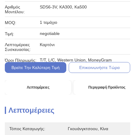
Αριθμός
SDS6-3V, KA300, Ka500
Μοντέλου:
1 τεμάχιο
MOQ:
negotiable
Τιμή:
Λεπτομέρειες
Καρτόνι
Συσκευασίας:
T/T, L/C, Western Union, MoneyGram
Όροι Πληρωμής:
Βρείτε Την Καλύτερη Τιμή
Επικοινωνήστε Τώρα
Λεπτομέρειες
Περιγραφή Προϊόντος
Λεπτομέρειες
Τόπος Καταγωγής:
Γκουάνγκτσοου, Κίνα