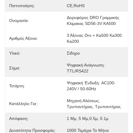
Πιστοποίηση:
CE,RoHS
Δορυφόρος DRO Γραμμικής 
Ονομασία:
Κλίμακας SDS6-3V KA500
3 Άξονας Dro + Ka500 Ka300 
Αριθμός Άξονα:
Ka200
Υλικό:
Σίδηρο
Ψηφιακή Ανάγνωση: 
Σήμα:
TTL/RS422
Ψηφιακή Ένδειξη: AC100-
Τετάρτη:
240V / 50-60Hz
Μηχανή Αλέσεως, 
Κατάλληλο Για::
Τρυπαντήρας, Τρυπαντήρας
Απόφαση:
1 Μμ, 5 Μμ,0.5μ, 0.1μ
Δυνατότητα Προσφοράς:
1000 Τεμάχια Το Μήνα