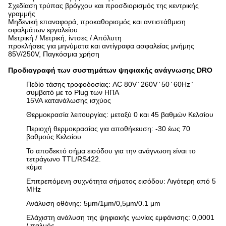
Σχεδίαση τρύπας βρόγχου και προσδιορισμός της κεντρικής
γραμμής
Μηδενική επαναφορά, προκαθορισμός και αντιστάθμιση
σφαλμάτων εργαλείου
Μετρική / Μετρική, ίντσες / Απόλυτη
προκλήσεις για μηνύματα και αντίγραφα ασφαλείας μνήμης
85V/250V, Παγκόσμια χρήση
Προδιαγραφή των συστημάτων ψηφιακής ανάγνωσης DRO
Πεδίο τάσης τροφοδοσίας: AC 80V ̇ 260V ̇ 50 ̇ 60Hz ̇
συμβατό με το Plug των ΗΠΑ
15VA κατανάλωσης ισχύος
Θερμοκρασία λειτουργίας: μεταξύ 0 και 45 βαθμών Κελσίου
Περιοχή θερμοκρασίας για αποθήκευση: -30 έως 70
βαθμούς Κελσίου
Το αποδεκτό σήμα εισόδου για την ανάγνωση είναι το
τετράγωνο TTL/RS422.
κύμα
Επιτρεπόμενη συχνότητα σήματος εισόδου: Λιγότερη από 5
MHz
Ανάλυση οθόνης: 5μm/1
μm/0,5μm/0.
1 μm
Ελάχιστη ανάλυση της ψηφιακής γωνίας εμφάνισης: 0,0001
/ παλμός