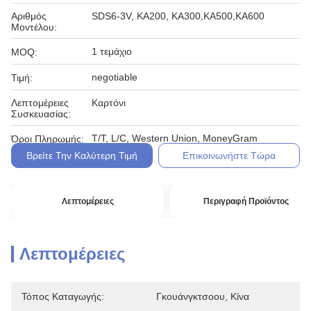
Αριθμός
SDS6-3V, KA200, KA300,KA500,KA600
Μοντέλου:
1 τεμάχιο
MOQ:
negotiable
Τιμή:
Λεπτομέρειες
Καρτόνι
Συσκευασίας:
T/T, L/C, Western Union, MoneyGram
Όροι Πληρωμής:
Βρείτε Την Καλύτερη Τιμή
Επικοινωνήστε Τώρα
Λεπτομέρειες
Περιγραφή Προϊόντος
Λεπτομέρειες
Τόπος Καταγωγής:
Γκουάνγκτσοου, Κίνα