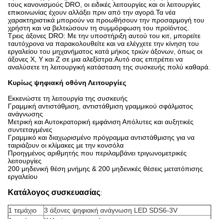
τους κανονισμούς DRO, οι ειδικές λειτουργίες και οι λειτουργίες
επικοινωνίας έχουν αλλάξει πριν από την αγορά.Τα νέα
χαρακτηριστικά μπορούν να προωθήσουν την προσαρμογή του
χρήστη και να βελτιώσουν τη συμμόρφωση του προϊόντος.
Τρεις άξονες DRO: Με την υποστήριξη αυτού του κιτ, μπορείτε
ταυτόχρονα να παρακολουθείτε και να ελέγχετε την κίνηση του
εργαλείου του μηχανήματος κατά μήκος τριών άξονων, όπως οι
άξονες X, Y και Z σε μια αλεξίστρα.Αυτό σας επιτρέπει να
αναλύσετε τη λειτουργική κατάσταση της συσκευής πολύ καθαρά.
Κυρίως ψηφιακή οθόνη Λειτουργίες
Εκκενώστε τη λειτουργία της συσκευής
Γραμμική αντιστάθμιση, αντιστάθμιση γραμμικού σφάλματος
ανάγνωσης
Μετρική και Αυτοκρατορική εμφάνιση Απόλυτες και αυξητικές
συντεταγμένες
Γραμμικό και διαχωρισμένο πρόγραμμα αντιστάθμισης για να
ταιριάζουν οι κλίμακες με την κονσόλα
Προηγμένος αριθμητής που περιλαμβάνει τριγωνομετρικές
λειτουργίες
200 μηδενική θέση μνήμης & 200 μηδενικές θέσεις μετατόπισης
εργαλείου
Κατάλογος συσκευασίας
:
1 τεμάχιο
3 άξονες ψηφιακή ανάγνωση LED SDS6-3V