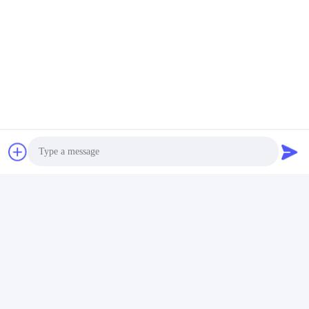
Photo
Video Call
Audio Call