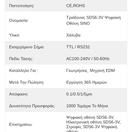
Πιστοποίηση:
CE,ROHS
Τριάξονας SDS6-3V Ψηφιακή 
Ονομασία:
Οθόνη SINO
Υλικό:
Χάλυβα
Εισερχόμενο Σήμα:
TTL / RS232
Πεδίο Τάσης:
AC100-240V / 50-60Hz
Κατάλληλο Για::
Γεωτρήσεις, Μηχανή EDM
Μετά Την Πώληση:
Εγγύηση 365 Ημερών
Απόφαση:
0.1/0.5/1/5μm
Δυνατότητα Προσφοράς:
1000 Τεμάχια Το Μήνα
Ψηφιακή οθόνη SDS6-3V
, 
Ηλεκτρονική οθόνη SDS6-3V
, 
Επισημαίνω:
Στροφές SDS6-3V Ψηφιακή 
οθόνη