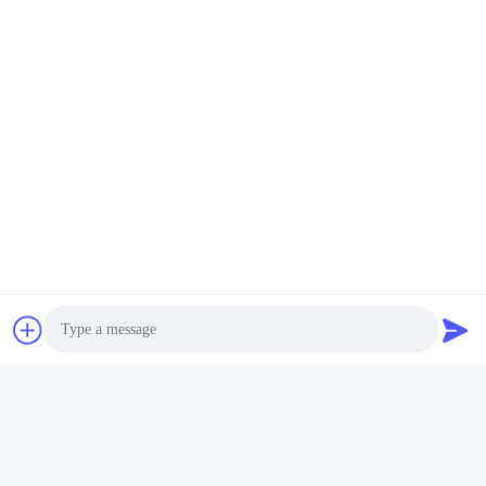
Ετικέτες:
Για Πολλές Χρήσεις Εξάρτηση Τόρνου DRO
5µm Εξάρτηση 3 Άξονα DRO
CE 3 Ψηφιακή Ανάγνωση Άξονα
Photo