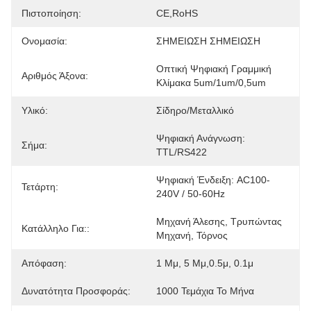
Πιστοποίηση:
CE,RoHS
Ονομασία:
ΣΗΜΕΙΩΣΗ ΣΗΜΕΙΩΣΗ
Οπτική Ψηφιακή Γραμμική 
Αριθμός Άξονα:
Κλίμακα 5um/1um/0,5um
Υλικό:
Σίδηρο/μεταλλικό
Ψηφιακή Ανάγνωση: 
Σήμα:
TTL/RS422
Ψηφιακή Ένδειξη: AC100-
Τετάρτη:
240V / 50-60Hz
Μηχανή Άλεσης, Τρυπώντας 
Κατάλληλο Για::
Μηχανή, Τόρνος
Απόφαση:
1 Μμ, 5 Μμ,0.5μ, 0.1μ
Δυνατότητα Προσφοράς:
1000 Τεμάχια Το Μήνα