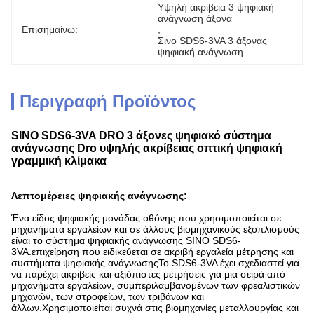
Υψηλή ακρίβεια 3 ψηφιακή 
ανάγνωση άξονα
Επισημαίνω:
, 
Σινο SDS6-3VA 3 άξονας 
ψηφιακή ανάγνωση
Περιγραφή Προϊόντος
SINO SDS6-3VA DRO 3 άξονες ψηφιακό σύστημα
ανάγνωσης Dro υψηλής ακρίβειας οπτική ψηφιακή
γραμμική κλίμακα
Λεπτομέρειες ψηφιακής ανάγνωσης:
Ένα είδος ψηφιακής μονάδας οθόνης που χρησιμοποιείται σε
μηχανήματα εργαλείων και σε άλλους βιομηχανικούς εξοπλισμούς
είναι το σύστημα ψηφιακής ανάγνωσης SINO SDS6-
3VA.επιχείρηση που ειδικεύεται σε ακριβή εργαλεία μέτρησης και
συστήματα ψηφιακής ανάγνωσηςΤο SDS6-3VA έχει σχεδιαστεί για
να παρέχει ακριβείς και αξιόπιστες μετρήσεις για μια σειρά από
μηχανήματα εργαλείων, συμπεριλαμβανομένων των φρεαλιστικών
μηχανών, των στροφείων, των τριβάνων και
άλλων.Χρησιμοποιείται συχνά στις βιομηχανίες μεταλλουργίας και