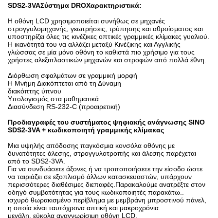
SDS2-3VA
Σύστημα DRO
Χαρακτηριστικά:
Η οθόνη LCD χρησιμοποιείται συνήθως σε μηχανές
στρογγυλομηχανής, γεωτρήσεις, τρύπησης και αθροίσματος και
υποστηρίζει όλες τις κινέζικες οπτικές γραμμικές κλίμακες γυαλιού.
Η ικανότητά του να αλλάζει μεταξύ Κινέζικης και Αγγλικής
γλώσσας σε μία μόνο οθόνη το καθιστά πιο χρήσιμο για τους
χρήστες αλεξιπλαστικών μηχανών και στροφών από πολλά έθνη.
Διόρθωση σφαλμάτων σε γραμμική μορφή
Η Μνήμη Διακόπτεται από τη Δύναμη
διακόπτης ύπνου
Υπολογισμός στα μαθηματικά
Διασύνδεση RS-232-C (προαιρετική)
Προδιαγραφές του συστήματος ψηφιακής ανάγνωσης SINO
SDS2-3VA + κωδικοποιητή γραμμικής κλίμακας
Μια υψηλής απόδοσης παγκόσμια κονσόλα οθόνης με
δυνατότητες άλεσης, στρογγυλοτροπής και άλεσης παρέχεται
από το SDS2-3VA.
Για να συνδυάσετε άξονες ή να τροποποιήσετε την είσοδο ώστε
να ταιριάζει σε εξοπλισμό άλλων κατασκευαστών, υπάρχουν
περισσότερες διαθέσιμες διεπαφές.Παρακαλούμε ανατρέξτε στον
οδηγό συμβατότητας για τους κωδικοποιητές παρακάτω..
ισχυρό θωρακισμένο περίβλημα με μεμβράνη μπροστινού πάνελ,
η οποία είναι ταυτόχρονα απτική και μακροχρόνια.
μεγάλη, εύκολα αναγνωρίσιμη οθόνη LCD.