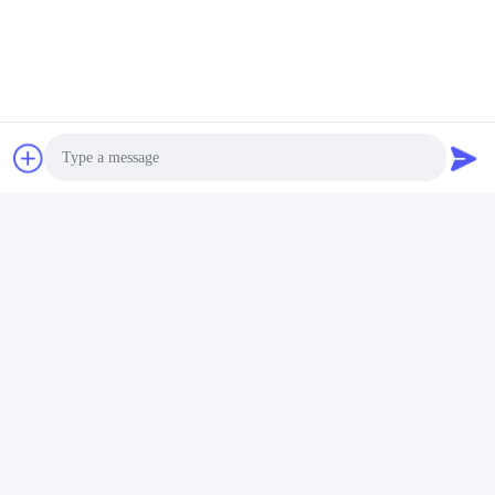
Το ράφι στην εικόνα είναι προαιρετικό, όχι τυποποιημένο προϊόν.
Photo
Video Call
Audio Call