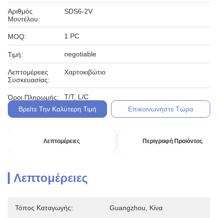
Αριθμός
SDS6-2V
Μοντέλου:
1 PC
MOQ:
negotiable
Τιμή:
Λεπτομέρειες
Χαρτοκιβώτιο
Συσκευασίας:
T/T, L/C
Όροι Πληρωμής:
Βρείτε Την Καλύτερη Τιμή
Επικοινωνήστε Τώρα
Λεπτομέρειες
Περιγραφή Προϊόντος
Λεπτομέρειες
Τόπος Καταγωγής:
Guangzhou, Κίνα