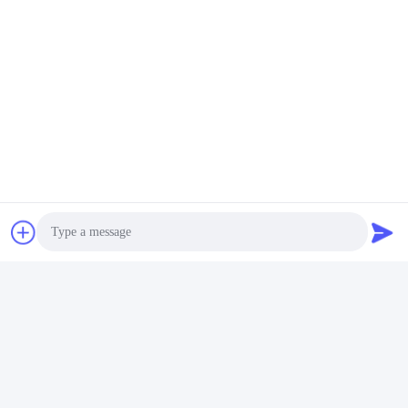
Το ράφι στην εικόνα είναι προαιρετικό, όχι τυπικό προϊόν.
Photo
Video Call