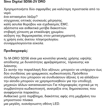
Sino Digital SDS6-2V DRO
Χρησιμοποιήστε δύο σφραγίδες για καλύτερη προστασία από το
νερό.
ένα εστιασμένο λέιζερ?
σύγχρονες οπτικές συσκευές μέτρησης.
καλή ασυλία θορύβου και σχεδιασμός EMC.
αξιόπιστα και ανθεκτικά μοτίβα διακοπτών.
στιβαρή χύτευση με επικάλυψη χρωμίου.
αύξηση της θερμοκρασίας στον μετασχηματιστή.
η χρήση ενός άνετου πληκτρολογίου.
συναρμολογούνται εύκολα.
Προδιαγραφές:
Το M-DRO SDS6 είναι μια κονσόλα γενικής χρήσης υψηλής
απόδοσης με δυνατότητες φρεζαρίσματος, τόρνευσης και
λείανσης.
Σε αυτήν την παραλλαγή δύο αξόνων, μπορούν να υπάρχουν έως
δύο συνδέσεις για γραμμικούς κωδικοποιητές.Πρόσθετοι
σύνδεσμοι που μπορούν να συνδυάσουν άξονες ή να αλλάξουν
την είσοδο μπορούν να χρησιμοποιηθούν για την υποδοχή
μηχανών άλλων κατασκευαστών.Για πληροφορίες σχετικά με τη
συμβατότητα κωδικοποιητή, ανατρέξτε στις δημοσιεύσεις που
αναφέρονται παρακάτω.
Ανθεκτικό χυτό περίβλημα, διακόπτες αφής στη μεμβράνη του
μπροστινού πίνακα.
μια μεγάλη, ευανάγνωστη οθόνη LED.