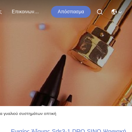
ς
Επικοινωνήστε Μαζί Μας
Απόσπασμα
κα γυαλιού συστημάτων οπτική
Ενιαίος Άξονας Sds3-1 DRO SINO Ψηφιακή