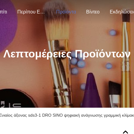
πίτι
Περίπου Εμείς
Προϊόντα
Βίντεο
Εκδηλώσει
Λεπτομέρειες Προϊόντων
Ενιαίος άξονας sds3-1 DRO SINO ψηφιακή ανάγνωσης γραμμική κλίμα