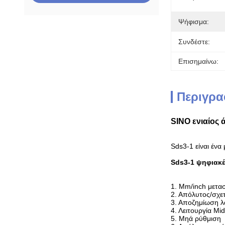
Ψήφισμα:
Συνδέστε:
Επισημαίνω:
Περιγρα
SINO ενιαίος
Sds3-1 είναι ένα 
Sds3-1
ψηφιακ
1. Mm/inch μετα
2. Απόλυτος/σχε
3. Αποζημίωση λ
4. Λειτουργία Mid
5. Μηά ρύθμιση