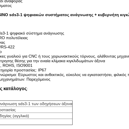
δι αναφοράς
σματος
SINO sds3-1 ψηφιακών συστήματος ανάγνωσης +
κυβερνήτη κιγ
sds3-1 ψηφιακό σύστημα ανάγνωσης
RO πολυτέλειας
νας
L/RS-422
ο
ες γυαλιού για CNC ή τους χειρωνακτικούς τόρνους, αλέθοντας μηχανή
τρησης θέσης για την ενιαία κλίμακα κιγκλιδωμάτων άξονα
E, ROHS, ISO9001
τηγορία προστασίας: IP67
νώρισμα: Εύρωστος και ανθεκτικός, εύκολος να εγκαταστήσει, φιλικός
 μηχανημάτων: Παρεχόμενος
ς κατάλογος
:
ανάγνωση sds3-1 των οδηγήσεων άξονα
οστασίας
οδηγίας (αγγλικά)