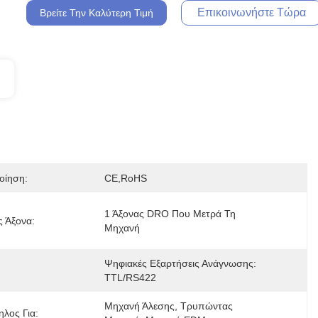
Επικοινωνήστε Τώρα
Βρείτε Την Καλύτερη Τιμή
οίηση:
CE,RoHS
1 Άξονας DRO Που Μετρά Τη 
ς Άξονα:
Μηχανή
Ψηφιακές Εξαρτήσεις Ανάγνωσης: 
TTL/RS422
Μηχανή Άλεσης, Τρυπώντας 
λος Για: