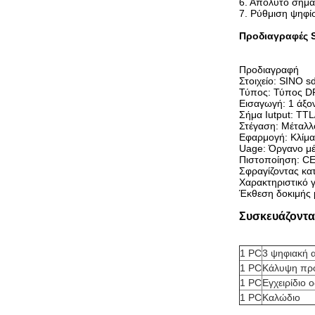
6. Απόλυτο σημά
7. Ρύθμιση ψηφί
Προδιαγραφές 
Προδιαγραφή
Στοιχείο: SINO 
Τύπος: Τύπος D
Εισαγωγή: 1 άξο
Σήμα Iutput: TT
Στέγαση: Μέταλλ
Εφαρμογή: Κλίμακ
Uage: Όργανο μέ
Πιστοποίηση: C
Σφραγίζοντας κα
Χαρακτηριστικό γ
Έκθεση δοκιμής
Συσκευάζοντα
1 PC
3 ψηφιακή 
1 PC
Κάλυψη πρ
1 PC
Εγχειρίδιο 
1 PC
Καλώδιο