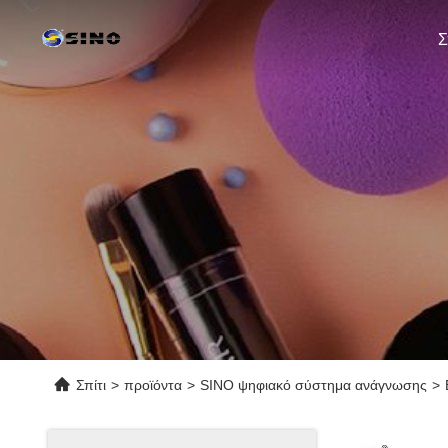
Σ
Σπίτι
>
προϊόντα
>
SINO ψηφιακό σύστημα ανάγνωσης
>