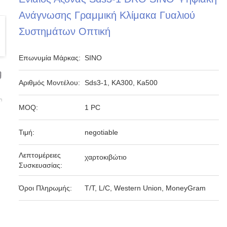
Ανάγνωσης Γραμμική Κλίμακα Γυαλιού
Συστημάτων Οπτική
Επωνυμία Μάρκας:
SINO
Αριθμός Μοντέλου:
Sds3-1, KA300, Ka500
MOQ:
1 PC
Τιμή:
negotiable
Λεπτομέρειες
χαρτοκιβώτιο
Συσκευασίας:
Όροι Πληρωμής:
T/T, L/C, Western Union, MoneyGram