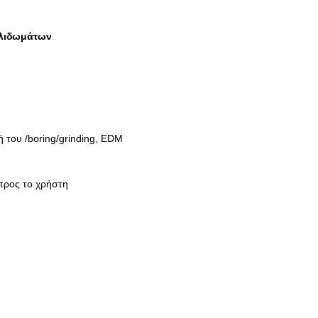
κλιδωμάτων
 του /boring/grinding, EDM
 προς το χρήστη