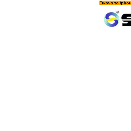
Εικόνα το /pho