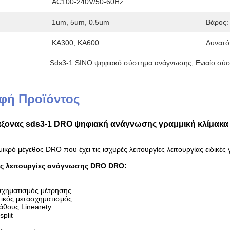
AC100-240V/50-60Hz
1um, 5um, 0.5um
Βάρος:
KA300, KA600
Δυνατό
Sds3-1 SINO ψηφιακό σύστημα ανάγνωσης
, 
Ενιαίο σύ
φή Προϊόντος
 άξονας sds3-1 DRO ψηφιακή ανάγνωσης γραμμική κλίμακα
μικρό μέγεθος DRO που έχει τις ισχυρές λειτουργίες λειτουργίας ειδικές
ές
λειτουργίες
ανάγνωσης DRO DRO
:
σχηματισμός μέτρησης
τικός μετασχηματισμός
άθους Linearety
split