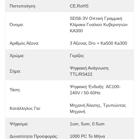
Πιστοποίηση:
CE,RoHS
SDS6-3V Οπτική Γραμμική 
Όνομα:
Κλίμακα Γυαλιού Κυβερνητών 
KA300
Αριθμός Άξονα:
3 Άξονας Dro + Ka500 Ka300
Χρώμα:
Γκρίζος
Ψηφιακή Ανάγνωση: 
Σήμα:
TTL/RS422
Ψηφιακή Ένδειξη: AC100-
Τάση:
240V / 50-60Hz
Μηχανή Άλεσης, Τρυπώντας 
Κατάλληλος Για:
Μηχανή
Ψήφισμα:
1um, 5um, 0.5um
Δυνατότητα Προσφοράς:
1000 PC Το Μήνα