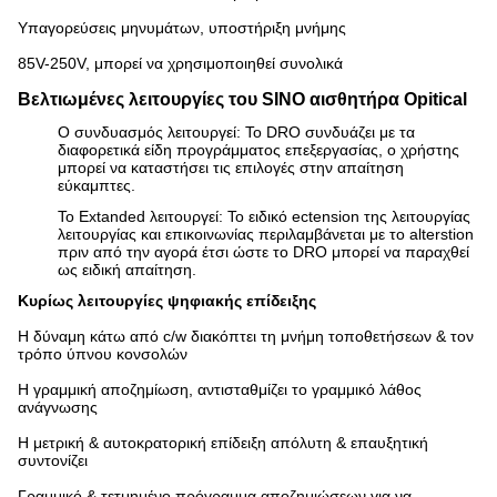
Υπαγορεύσεις μηνυμάτων, υποστήριξη μνήμης
85V-250V, μπορεί να χρησιμοποιηθεί συνολικά
Βελτιωμένες λειτουργίες του SINO αισθητήρα Opitical
Ο συνδυασμός λειτουργεί: Το DRO συνδυάζει με τα
διαφορετικά είδη προγράμματος επεξεργασίας, ο χρήστης
μπορεί να καταστήσει τις επιλογές στην απαίτηση
εύκαμπτες.
Το Extanded λειτουργεί: Το ειδικό ectension της λειτουργίας
λειτουργίας και επικοινωνίας περιλαμβάνεται με το alterstion
πριν από την αγορά έτσι ώστε το DRO μπορεί να παραχθεί
ως ειδική απαίτηση.
Κυρίως λειτουργίες ψηφιακής επίδειξης
Η δύναμη κάτω από c/w διακόπτει τη μνήμη τοποθετήσεων & τον
τρόπο ύπνου κονσολών
Η γραμμική αποζημίωση, αντισταθμίζει το γραμμικό λάθος
ανάγνωσης
Η μετρική & αυτοκρατορική επίδειξη απόλυτη & επαυξητική
συντονίζει
Γραμμικό & τετμημένο πρόγραμμα αποζημιώσεων για να