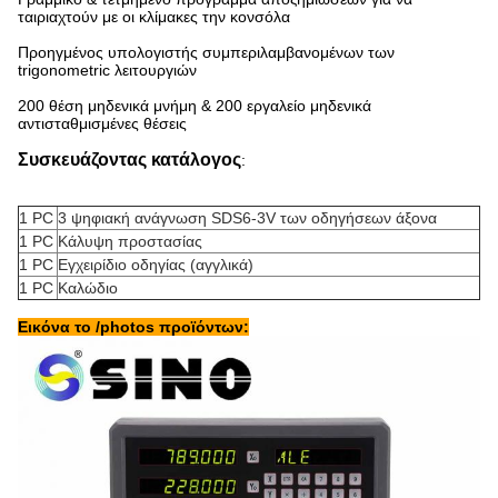
ταιριαχτούν με οι κλίμακες την κονσόλα
Προηγμένος υπολογιστής συμπεριλαμβανομένων των
trigonometric λειτουργιών
200 θέση μηδενικά μνήμη & 200 εργαλείο μηδενικά
αντισταθμισμένες θέσεις
Συσκευάζοντας κατάλογος
:
1 PC
3 ψηφιακή ανάγνωση SDS6-3V των οδηγήσεων άξονα
1 PC
Κάλυψη προστασίας
1 PC
Εγχειρίδιο οδηγίας (αγγλικά)
1 PC
Καλώδιο
Εικόνα το /photos προϊόντων: