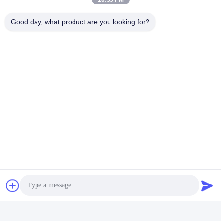
10:55 PM
Good day, what product are you looking for?
Ετικέτες:
Για Πολλές Χρήσεις Εξάρτηση Τόρνου DRO
5µm Εξάρτηση 3 Άξονα DRO
CE 3 Ψηφιακή Ανάγνωση Άξονα
Γρήγορη επαφή
Διεύθυνση
401, No.7, 1$η οδός, ζώνη 3 Ανατολής-Δύσης δρόμος
Xilang, περιοχή Liwan, Guangzhou