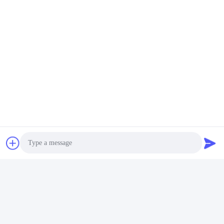
Όλες οι γραμμικές κλίμακες εξετάστηκαν πριν από την
παράδοση. Εδώ είναι ένα δείγμα της έκθεσης δοκιμής μιας
κλίμακας.
Photo
Video Call