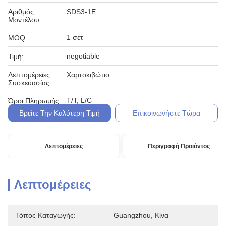
Αριθμός
SDS3-1E
Μοντέλου:
1 σετ
MOQ:
negotiable
Τιμή:
Λεπτομέρειες
Χαρτοκιβώτιο
Συσκευασίας:
T/T, L/C
Όροι Πληρωμής:
Βρείτε Την Καλύτερη Τιμή
Επικοινωνήστε Τώρα
Λεπτομέρειες
Περιγραφή Προϊόντος
Λεπτομέρειες
Τόπος Καταγωγής:
Guangzhou, Κίνα