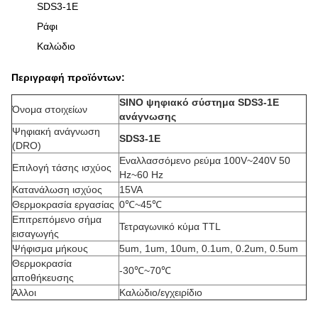
SDS3-1E
Ράφι
Καλώδιο
Περιγραφή προϊόντων:
SINO ψηφιακό σύστημα SDS3-1E
Όνομα στοιχείων
ανάγνωσης
Ψηφιακή ανάγνωση
SDS3-1E
(DRO)
Εναλλασσόμενο ρεύμα 100V~240V 50
Επιλογή τάσης ισχύος
Hz~60 Hz
Κατανάλωση ισχύος
15VA
Θερμοκρασία εργασίας
0℃~45℃
Επιτρεπόμενο σήμα
Τετραγωνικό κύμα TTL
εισαγωγής
Ψήφισμα μήκους
5um, 1um, 10um, 0.1um, 0.2um, 0.5um
Θερμοκρασία
-30℃~70℃
αποθήκευσης
Άλλοι
Καλώδιο/εγχειρίδιο