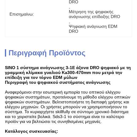
DRO
, 
Μέτρηση της ψηφιακής 
Επισημαίνω:
ανάγνωσης επίδειξης DRO
, 
Ψηφιακή ανάγνωση EDM 
DRO
Περιγραφή Προϊόντος
SINO 1 σύστημα ανάγνωσης 3-1E άξονα DRO ψηφιακό με τη
γραμμική κλίμακα γυαλιού Ka300-470mm που μετρά την
επίδειξη για τον τόρνο EDM μύλων
Περιγραφή του ψηφιακού συστήματος ανάγνωσης
Αναφερόμενοι στην εσωτερική εμπειρία του οπτικού ελέγχου
ψηφιακών συστημάτων, προτείνουμε τη μέθοδο ελέγχου οπτικών
ψηφιακών συστημάτων. Βελτιστοποιήστε τη διεπαφή χρήσης και
ελέγχου μηχανών. Οι χρήστες μπορούν να χρησιμοποιήσουν το
σύστημα. Το κυριαρχήστε skillfully σε σύντομο χρονικό διάστημα
και το χειριστείτε βολικά. Sds3-1 το σύστημα είναι το καλύτερο
προϊόν για να βελτιώσει τις συνηθισμένες μηχανές.
Κατάλογος συσκευασίας: