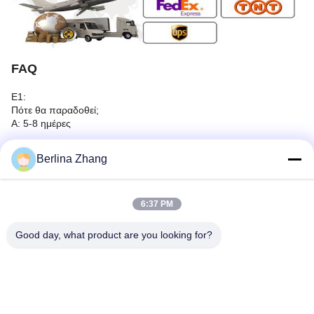
FAQ
Ε1:
Πότε θα παραδοθεί;
Α: 5-8 ημέρες
Ε2:
Berlina Zhang
Μπορώ να ρίξω μια ματιά στο δείγμα;
Α: Βεβαίως, μπορούμε να σας στείλουμε ένα δείγμα εικόνας του
προϊόντος ώστε να μπορείτε να ελέγξετε την ποιότητα.
6:37 PM
Ε3:
Πόσο καιρό το προϊόν εγγυάται την ποιότητα;
Good day, what product are you looking for?
Α: Προσφέρουμε εγγύηση ενός έτους για το προϊόν μας και το
προϊόν μας έχει αυστηρές δοκιμές ποιότητας.
Ε4:
Είναι αποδεκτό να εκτυπώσω το λογότυπό μου στο προϊόν;
Α: Ναι.Ενημερώστε μας επίσημα πριν από την παραγωγή μας και