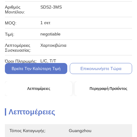
Αριθμός
SDS2-3MS
Μοντέλου:
1 σετ
MOQ:
negotiable
Τιμή:
Λεπτομέρειες
Χαρτοκιβώτια
Συσκευασίας:
L/C, T/T
Όροι Πληρωμής:
Βρείτε Την Καλύτερη Τιμή
Επικοινωνήστε Τώρα
Λεπτομέρειες
Περιγραφή Προϊόντος
Λεπτομέρειες
Τόπος Καταγωγής:
Guangzhou