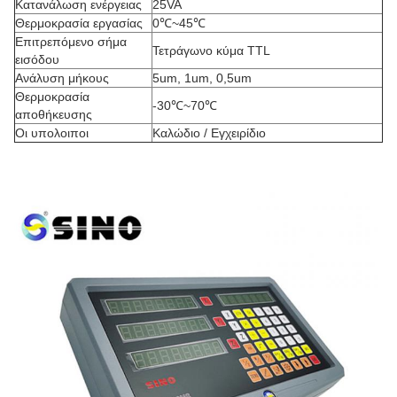
Κατανάλωση ενέργειας
25VA
Θερμοκρασία εργασίας
0℃~45℃
Επιτρεπόμενο σήμα
Τετράγωνο κύμα TTL
εισόδου
Ανάλυση μήκους
5um, 1um, 0,5um
Θερμοκρασία
-30℃~70℃
αποθήκευσης
Οι υπολοιποι
Καλώδιο / Εγχειρίδιο