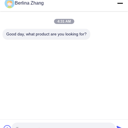
Berlina Zhang
Γρήγορη επαφή
4:31 AM
Διεύθυνση
Good day, what product are you looking for?
401, No.7, 1$η οδός, ζώνη 3 Ανατολής-Δύσης δρόμος
Xilang, περιοχή Liwan, Guangzhou
τηλ
86--18620615002
E-mail
sino_trade@163.com
Πολιτική απορρήτου
|
Sitemap
| Κίνα Καλό Ποιότητα SINO
ψηφιακό σύστημα ανάγνωσης Προμηθευτής. 2022-2026
Guangzhou Sino International Trade Co.,Ltd Όλα. Όλα τα