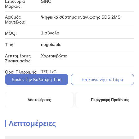
Επωνυμία
SINO
Μάρκας:
Αριθμός
Ψηφιακό σύστημα ανάγνωσης SDS 2MS
Μοντέλου:
1 σύνολο
MOQ:
negotiable
Τιμή:
Λεπτομέρειες
Χαρτοκιβώτιο
Συσκευασίας:
T/T, L/C
Όροι Πληρωμής:
Βρείτε Την Καλύτερη Τιμή
Επικοινωνήστε Τώρα
Λεπτομέρειες
Περιγραφή Προϊόντος
Λεπτομέρειες