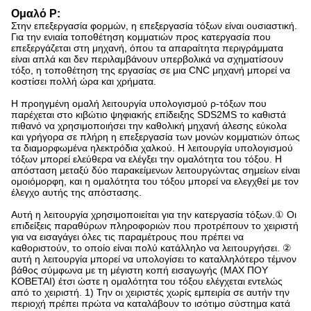
Ομαλό Ρ:
Στην επεξεργασία φορμών, η επεξεργασία τόξων είναι ουσιαστική.
Για την ενιαία τοποθέτηση κομματιών προς κατεργασία που
επεξεργάζεται στη μηχανή, όπου τα απαραίτητα περιγράμματα
είναι απλά και δεν περιλαμβάνουν υπερβολικά να σχηματίσουν
τόξο, η τοποθέτηση της εργασίας σε μια CNC μηχανή μπορεί να
κοστίσει πολλή ώρα και χρήματα.
Η προηγμένη ομαλή λειτουργία υπολογισμού ρ-τόξων που
παρέχεται στο κιβώτιο ψηφιακής επίδειξης SDS2MS το καθιστά
πιθανό να χρησιμοποιήσει την καθολική μηχανή άλεσης εύκολα
και γρήγορα σε πλήρη η επεξεργασία των μονών κομματιών όπως
τα διαμορφωμένα ηλεκτρόδια χαλκού. Η λειτουργία υπολογισμού
τόξων μπορεί ελεύθερα να ελέγξει την ομαλότητα του τόξου. Η
απόσταση μεταξύ δύο παρακείμενων λειτουργώντας σημείων είναι
ομοιόμορφη, και η ομαλότητα του τόξου μπορεί να ελεγχθεί με τον
έλεγχο αυτής της απόστασης.
Αυτή η λειτουργία χρησιμοποιείται για την κατεργασία τόξων.① Οι
επιδείξεις παραθύρων πληροφοριών που προτρέπουν το χειριστή
για να εισαγάγει όλες τις παραμέτρους που πρέπει να
καθοριστούν, το οποίο είναι πολύ κατάλληλο να λειτουργήσει. ②
αυτή η λειτουργία μπορεί να υπολογίσει το καταλληλότερο τέμνον
βάθος σύμφωνα με τη μέγιστη κοπή εισαγωγής (MAX ΠΟΥ
ΚΟΒΕΤΑΙ) έτσι ώστε η ομαλότητα του τόξου ελέγχεται εντελώς
από το χειριστή. 1) Την οι χειριστές χωρίς εμπειρία σε αυτήν την
περιοχή πρέπει πρώτα να καταλάβουν το ισότιμο σύστημα κατά