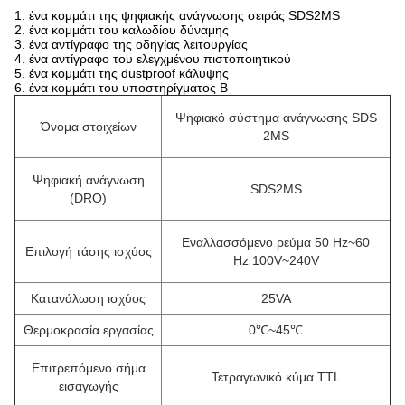
1.
ένα κομμάτι της ψηφιακής ανάγνωσης σειράς SDS2MS
2. ένα κομμάτι του καλωδίου δύναμης
3. ένα αντίγραφο της οδηγίας λειτουργίας
4. ένα αντίγραφο του ελεγχμένου πιστοποιητικού
5. ένα κομμάτι της dustproof κάλυψης
6. ένα κομμάτι του υποστηρίγματος Β
Ψηφιακό σύστημα ανάγνωσης SDS
Όνομα στοιχείων
2MS
Ψηφιακή ανάγνωση
SDS2MS
(DRO)
Εναλλασσόμενο ρεύμα
50 Hz~60
Επιλογή τάσης ισχύος
Hz
100V~240V
Κατανάλωση ισχύος
25VA
Θερμοκρασία εργασίας
0℃~45℃
Επιτρεπόμενο σήμα
Τετραγωνικό κύμα TTL
εισαγωγής