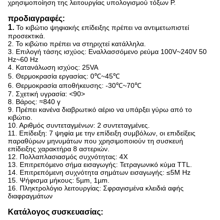
χρησιμοποίηση της λειτουργίας υπολογισμού τόξων Ρ.
προδιαγραφές:
1.
Το κιβώτιο ψηφιακής επίδειξης πρέπει να αντιμετωπιστεί
προσεκτικά.
2. Το κιβώτιο πρέπει να στηριχτεί κατάλληλα.
3. Επιλογή τάσης ισχύος: Εναλλασσόμενο ρεύμα 100V~240V 50
Hz~60 Hz
4. Κατανάλωση ισχύος: 25VA
5. Θερμοκρασία εργασίας: 0℃~45℃
6. Θερμοκρασία αποθήκευσης: -30℃~70℃
7. Σχετική υγρασία: <90>
8. Βάρος: ≈840 γ
9. Πρέπει κανένα διαβρωτικό αέριο να υπάρξει γύρω από το
κιβώτιο.
10. Αριθμός συντεταγμένων: 2 συντεταγμένες.
11. Επίδειξη: 7 ψηφία με την επίδειξη συμβόλων, οι επιδείξεις
παραθύρων μηνυμάτων που χρησιμοποιούν τη συσκευή
επίδειξης χαρακτήρα 8 αστεριών.
12. Πολλαπλασιασμός συχνότητας: 4X
13. Επιτρεπόμενο σήμα εισαγωγής: Τετραγωνικό κύμα TTL.
14. Επιτρεπόμενη συχνότητα σημάτων εισαγωγής: ≤5M Hz
15. Ψήφισμα μήκους: 5µm, 1µm.
16. Πληκτρολόγιο λειτουργίας: Σφραγισμένα κλειδιά αφής
διαφραγμάτων
Κατάλογος συσκευασίας: