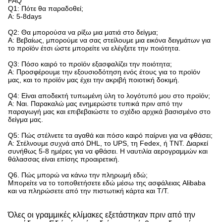
FAQ
Q1: Πότε θα παραδοθεί;
Α: 5-8days
Q2: Θα μπορούσα να ρίξω μια ματιά στο δείγμα;
Α: Βεβαίως, μπορούμε να σας στείλουμε μια εικόνα δειγμάτων για
το προϊόν έτσι ώστε μπορείτε να ελέγξετε την ποιότητα.
Q3: Πόσο καιρό το προϊόν εξασφαλίζει την ποιότητα;
Α: Προσφέρουμε την εξουσιοδότηση ενός έτους για το προϊόν
μας, και το προϊόν μας έχει την ακριβή ποιοτική δοκιμή.
Q4: Είναι αποδεκτή τυπωμένη ύλη το λογότυπό μου στο προϊόν;
Α: Ναι. Παρακαλώ μας ενημερώστε τυπικά πριν από την
παραγωγή μας και επιβεβαιώστε το σχέδιο αρχικά βασισμένο στο
δείγμα μας.
Q5: Πώς στέλνετε τα αγαθά και πόσο καιρό παίρνει για να φθάσει;
Α: Στέλνουμε συχνά από DHL, το UPS, τη Fedex, ή TNT. Διαρκεί
συνήθως 5-8 ημέρες για να φθάσει. Η ναυτιλία αερογραμμών και
θάλασσας είναι επίσης προαιρετική.
Q6.
Πώς μπορώ να κάνω την πληρωμή εδώ;
Μπορείτε να το τοποθετήσετε εδώ μέσω της ασφάλειας Alibaba
και να πληρώσετε από την πιστωτική κάρτα και T/T.
Όλες οι γραμμικές κλίμακες εξετάστηκαν πριν από την