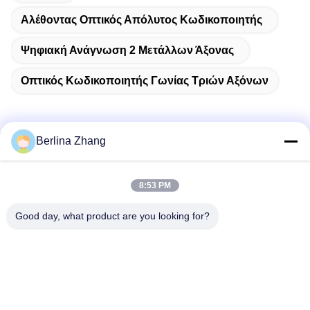
Αλέθοντας Οπτικός Απόλυτος Κωδικοποιητής
Ψηφιακή Ανάγνωση 2 Μετάλλων Άξονας
Οπτικός Κωδικοποιητής Γωνίας Τριών Αξόνων
Berlina Zhang
Γρήγορη επαφή
8:53 PM
Διεύθυνση
Good day, what product are you looking for?
401, No.7, 1$η οδός, ζώνη 3 Ανατολής-Δύσης δρόμος
Xilang, περιοχή Liwan, Guangzhou
τηλ
86--18620615002
E-mail