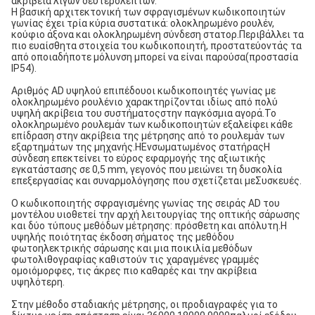
ακρίβεια λίγων δευτερολέπτων.
Η βασική αρχιτεκτονική των σφραγισμένων κωδικοποιητών 
γωνίας έχει τρία κύρια συστατικά: ολοκληρωμένο ρουλέν, 
κούφιο άξονα και ολοκληρωμένη σύνδεση στατορ.
Περιβάλλει τα 
πιο ευαίσθητα στοιχεία του κωδικοποιητή, προστατεύοντάς τα 
από οποιαδήποτε μόλυνση μπορεί να είναι παρούσα
(προστασία 
IP54).
Αριθμός AD
υψηλού επιπέδου
οι κωδικοποιητές γωνίας με 
ολοκληρωμένο ρουλένιο χαρακτηρίζονται ιδίως από πολύ 
υψηλή ακρίβεια του συστήματος
στην παγκόσμια αγορά.
Το 
ολοκληρωμένο ρουλεμάν των κωδικοποιητών εξαλείφει κάθε 
επίδραση στην ακρίβεια της μέτρησης από το ρουλεμάν των 
εξαρτημάτων της μηχανής.
Η
Ενσωματωμένος στατήρας
Η 
σύνδεση επεκτείνει το εύρος εφαρμογής της αξιωτικής 
εγκατάστασης σε 0,5 mm, γεγονός που μειώνει τη δυσκολία 
επεξεργασίας και συναρμολόγησης που σχετίζεται με
Συσκευές
.
Ο κωδικοποιητής σφραγισμένης γωνίας της σειράς AD του 
μοντέλου υιοθετεί την αρχή λειτουργίας της οπτικής σάρωσης 
και δύο τύπους μεθόδων μέτρησης: πρόσθετη και απόλυτη.
Η 
υψηλής ποιότητας έκδοση σήματος της μεθόδου 
φωτοηλεκτρικής σάρωσης και μια ποικιλία μεθόδων 
φωτολιθογραφίας καθιστούν τις χαραγμένες γραμμές 
ομοιόμορφες, τις άκρες πιο καθαρές και την ακρίβεια 
υψηλότερη.
Στην μέθοδο σταδιακής μέτρησης, οι προδιαγραφές για το 