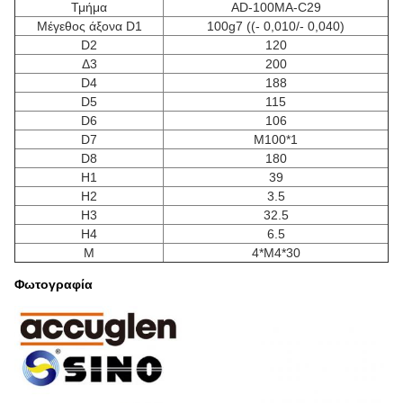
Τμήμα
AD-100MA-C29
Μέγεθος άξονα D1
100g7 ((- 0,010/- 0,040)
D2
120
Δ3
200
D4
188
D5
115
D6
106
D7
M100*1
D8
180
H1
39
H2
3.5
H3
32.5
H4
6.5
Μ
4*M4*30
Φωτογραφία