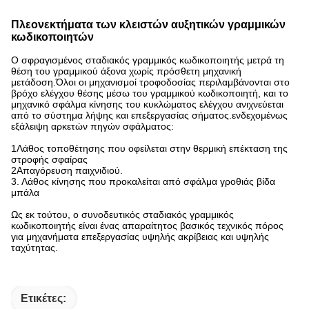
Πλεονεκτήματα των κλειστών αυξητικών γραμμικών
κωδικοποιητών
Ο σφραγισμένος σταδιακός γραμμικός κωδικοποιητής μετρά τη
θέση του γραμμικού άξονα χωρίς πρόσθετη μηχανική
μετάδοση.Όλοι οι μηχανισμοί τροφοδοσίας περιλαμβάνονται στο
βρόχο ελέγχου θέσης μέσω του γραμμικού κωδικοποιητή, και το
μηχανικό σφάλμα κίνησης του κυκλώματος ελέγχου ανιχνεύεται
από το σύστημα λήψης και επεξεργασίας σήματος.ενδεχομένως
εξάλειψη αρκετών πηγών σφάλματος:
1Λάθος τοποθέτησης που οφείλεται στην θερμική επέκταση της
στροφής σφαίρας
2Απαγόρευση παιχνιδιού.
3. Λάθος κίνησης που προκαλείται από σφάλμα γροθιάς βίδα
μπάλα
Ως εκ τούτου, ο συνοδευτικός σταδιακός γραμμικός
κωδικοποιητής είναι ένας απαραίτητος βασικός τεχνικός πόρος
για μηχανήματα επεξεργασίας υψηλής ακρίβειας και υψηλής
ταχύτητας.
Ετικέτες: