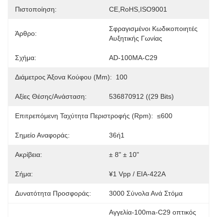
Πιστοποίηση:
CE,RoHS,ISO9001
Σφραγισμένοι Κωδικοποιητές 
Άρθρο:
Αυξητικής Γωνίας
Σχήμα:
AD-100MA-C29
Διάμετρος Άξονα Κούφου (mm):
100
Αξίες Θέσης/ανάσταση:
536870912 ((29 Bits)
Επιτρεπόμενη Ταχύτητα Περιστροφής (rpm):
≤600
Σημείο Αναφοράς:
36ή1
Ακρίβεια:
± 8" ± 10"
Σήμα:
¥1 Vpp / EIA-422A
Δυνατότητα Προσφοράς:
3000 Σύνολα Ανά Στόμα
Αγγελία-100ma-C29 οπτικός 