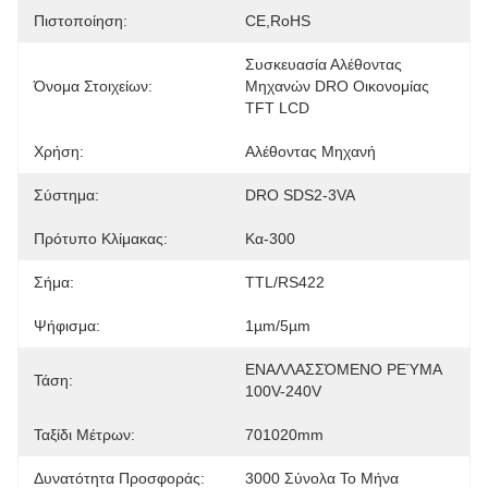
Πιστοποίηση:
CE,RoHS
Συσκευασία Αλέθοντας 
Όνομα Στοιχείων:
Μηχανών DRO Οικονομίας 
TFT LCD
Χρήση:
Αλέθοντας Μηχανή
Σύστημα:
DRO SDS2-3VA
Πρότυπο Κλίμακας:
Κα-300
Σήμα:
TTL/RS422
Ψήφισμα:
1µm/5µm
ΕΝΑΛΛΑΣΣΌΜΕΝΟ ΡΕΎΜΑ 
Τάση:
100V-240V
Ταξίδι Μέτρων:
701020mm
Δυνατότητα Προσφοράς:
3000 Σύνολα Το Μήνα