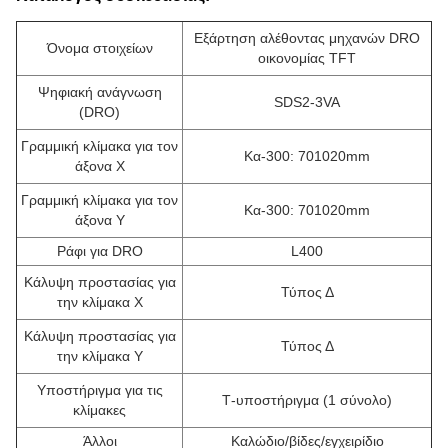
Εξάρτηση αλέθοντας μηχανών DRO
Όνομα στοιχείων
οικονομίας TFT
Ψηφιακή ανάγνωση
SDS2-3VA
(DRO)
Γραμμική κλίμακα για τον
Κα-300: 701020mm
άξονα Χ
Γραμμική κλίμακα για τον
Κα-300: 701020mm
άξονα Υ
Ράφι για DRO
L400
Κάλυψη προστασίας για
Τύπος Δ
την κλίμακα Χ
Κάλυψη προστασίας για
Τύπος Δ
την κλίμακα Υ
Υποστήριγμα για τις
Τ-υποστήριγμα (1 σύνολο)
κλίμακες
Άλλοι
Καλώδιο/βίδες/εγχειρίδιο