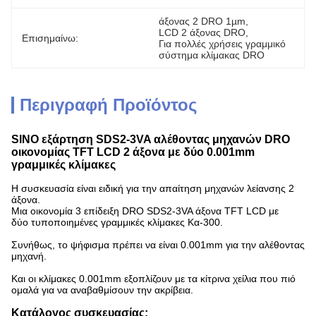
άξονας 2 DRO 1µm
, 
LCD 2 άξονας DRO
, 
Επισημαίνω:
Για πολλές χρήσεις γραμμικό 
σύστημα κλίμακας DRO
Περιγραφή Προϊόντος
SINO εξάρτηση SDS2-3VA αλέθοντας μηχανών DRO
οικονομίας TFT LCD 2 άξονα με δύο 0.001mm
γραμμικές κλίμακες
Η συσκευασία είναι ειδική για την απαίτηση μηχανών λείανσης 2
άξονα.
Μια οικονομία 3 επίδειξη DRO SDS2-3VA άξονα TFT LCD με
δύο τυποποιημένες γραμμικές κλίμακες Κα-300.
Συνήθως, το ψήφισμα πρέπει να είναι 0.001mm για την αλέθοντας
μηχανή.
Και οι κλίμακες 0.001mm εξοπλίζουν με τα κίτρινα χείλια που πιό
ομαλά για να αναβαθμίσουν την ακρίβεια.
Κατάλογος συσκευασίας: