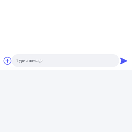
Photo
Video Call
Audio Call