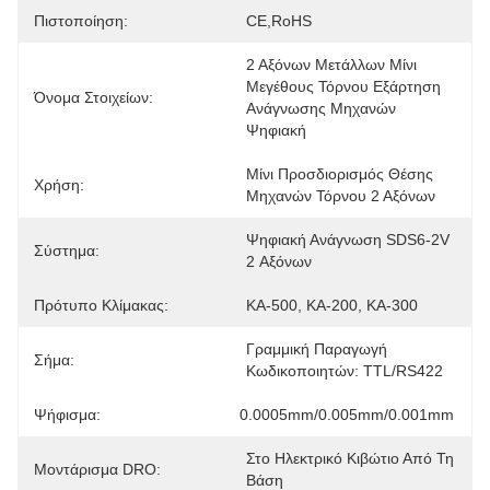
Πιστοποίηση:
CE,RoHS
2 Αξόνων Μετάλλων Μίνι 
Μεγέθους Τόρνου Εξάρτηση 
Όνομα Στοιχείων:
Ανάγνωσης Μηχανών 
Ψηφιακή
Μίνι Προσδιορισμός Θέσης 
Χρήση:
Μηχανών Τόρνου 2 Αξόνων
Ψηφιακή Ανάγνωση SDS6-2V 
Σύστημα:
2 Αξόνων
Πρότυπο Κλίμακας:
ΚΑ-500, ΚΑ-200, ΚΑ-300
Γραμμική Παραγωγή 
Σήμα:
Κωδικοποιητών: TTL/RS422
Ψήφισμα:
0.0005mm/0.005mm/0.001mm
Στο Ηλεκτρικό Κιβώτιο Από Τη 
Μοντάρισμα DRO:
Βάση