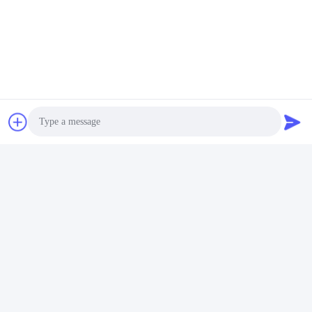
Photo
Περιγραφή καρφιτσών:
Video Call
Audio Call