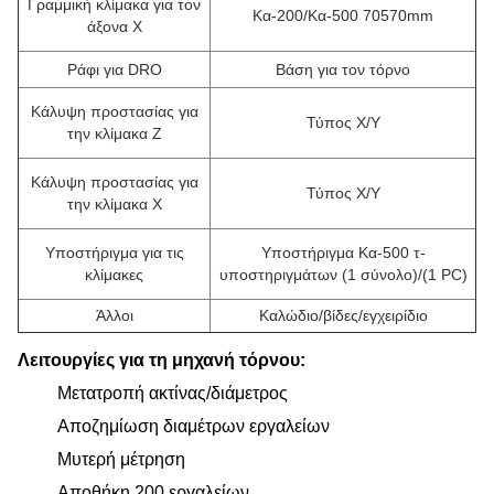
Γραμμική κλίμακα για τον
Κα-200/Κα-500 70570mm
άξονα Χ
Ράφι για DRO
Βάση για τον τόρνο
Κάλυψη προστασίας για
Τύπος Χ/Υ
την κλίμακα Ζ
Κάλυψη προστασίας για
Τύπος Χ/Υ
την κλίμακα Χ
Υποστήριγμα για τις
Υποστήριγμα Κα-500 τ-
κλίμακες
υποστηριγμάτων (1 σύνολο)/(1 PC)
Άλλοι
Καλώδιο/βίδες/εγχειρίδιο
Λειτουργίες για τη μηχανή τόρνου:
Μετατροπή ακτίνας/διάμετρος
Αποζημίωση διαμέτρων εργαλείων
Μυτερή μέτρηση
Αποθήκη 200 εργαλείων