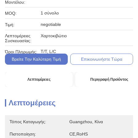
Μοντέλου:
1 σύνολο
MOQ:
negotiable
Τιμή:
Λεπτομέρειες
Χαρτοκιβώτιο
Συσκευασίας:
T/T, L/C
Όροι Πληρωμής:
Βρείτε Την Καλύτερη Τιμή
Επικοινωνήστε Τώρα
Λεπτομέρειες
Περιγραφή Προϊόντος
Λεπτομέρειες
Τόπος Καταγωγής:
Guangzhou, Κίνα
Πιστοποίηση:
CE,RoHS