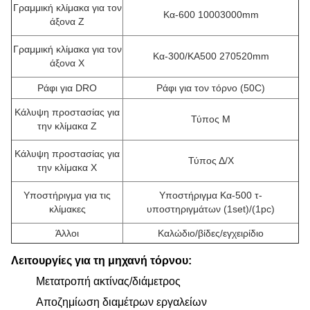
Γραμμική κλίμακα για τον
Κα-600 10003000mm
άξονα Ζ
Γραμμική κλίμακα για τον
Κα-300/KA500 270520mm
άξονα Χ
Ράφι για DRO
Ράφι για τον τόρνο (50C)
Κάλυψη προστασίας για
Τύπος Μ
την κλίμακα Ζ
Κάλυψη προστασίας για
Τύπος Δ/Χ
την κλίμακα Χ
Υποστήριγμα για τις
Υποστήριγμα Κα-500 τ-
κλίμακες
υποστηριγμάτων (1set)/(1pc)
Άλλοι
Καλώδιο/βίδες/εγχειρίδιο
Λειτουργίες για τη μηχανή τόρνου:
Μετατροπή ακτίνας/διάμετρος
Αποζημίωση διαμέτρων εργαλείων