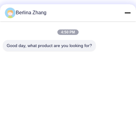
Berlina Zhang
Γρήγορη επαφή
4:50 PM
Διεύθυνση
Good day, what product are you looking for?
401, No.7, 1$η οδός, ζώνη 3 Ανατολής-Δύσης δρόμος
Xilang, περιοχή Liwan, Guangzhou
τηλ
86--18620615002
E-mail
sino_trade@163.com
Πολιτική απορρήτου
|
Sitemap
| Κίνα Καλό Ποιότητα SINO
ψηφιακό σύστημα ανάγνωσης Προμηθευτής. 2022-2026