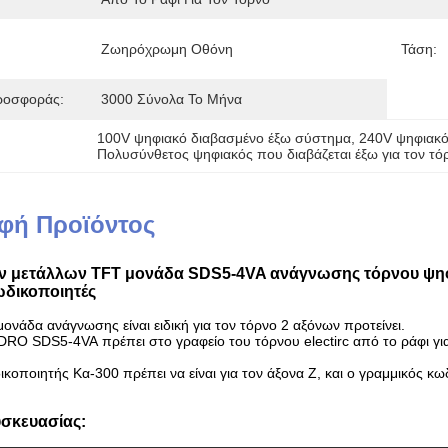
Ζωηρόχρωμη Οθόνη
Τάση:
ροσφοράς:
3000 Σύνολα Το Μήνα
100V ψηφιακό διαβασμένο έξω σύστημα
, 
240V ψηφιακό
Πολυσύνθετος ψηφιακός που διαβάζεται έξω για τον τό
φή Προϊόντος
ν μετάλλων TFT μονάδα SDS5-4VA ανάγνωσης τόρνου ψηφια
ωδικοποιητές
ονάδα ανάγνωσης είναι ειδική για τον τόρνο 2 αξόνων προτείνει.
RO SDS5-4VA πρέπει στο γραφείο του τόρνου electirc από το ράφι για
κοποιητής Κα-300 πρέπει να είναι για τον άξονα Ζ, και ο γραμμικός κωδ
σκευασίας: