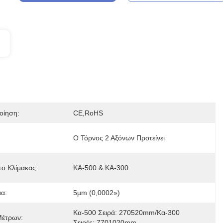
οίηση:
CE,RoHS
Ο Τόρνος 2 Αξόνων Προτείνει
ο Κλίμακας:
ΚΑ-500 & ΚΑ-300
α:
5µm (0,0002»)
Κα-500 Σειρά: 270520mm/Κα-300 
Μέτρων:
Σειρές: 7701020mm