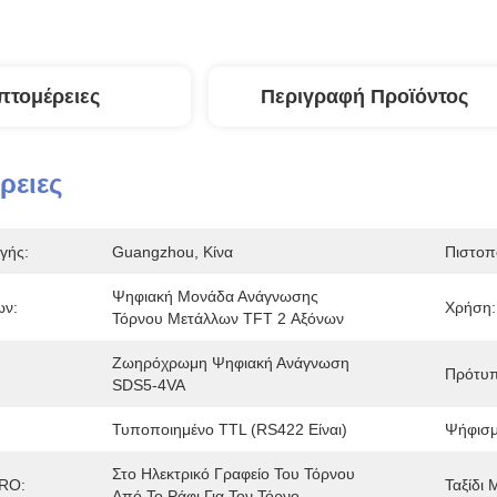
πτομέρειες
Περιγραφή Προϊόντος
ρειες
γής:
Guangzhou, Κίνα
Πιστοπ
Ψηφιακή Μονάδα Ανάγνωσης 
ων:
Χρήση:
Τόρνου Μετάλλων TFT 2 Αξόνων
Ζωηρόχρωμη Ψηφιακή Ανάγνωση 
Πρότυπ
SDS5-4VA
Τυποποιημένο TTL (RS422 Είναι)
Ψήφισμ
Στο Ηλεκτρικό Γραφείο Του Τόρνου 
RO:
Ταξίδι 
Από Το Ράφι Για Τον Τόρνο