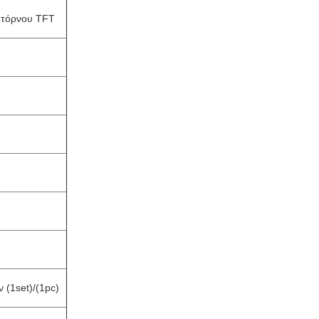
 τόρνου TFT
(1set)/(1pc)