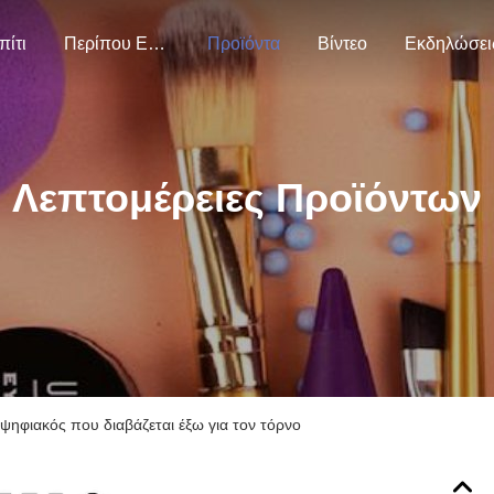
πίτι
Περίπου Εμείς
Προϊόντα
Βίντεο
Εκδηλώσει
Λεπτομέρειες Προϊόντων
ηφιακός που διαβάζεται έξω για τον τόρνο