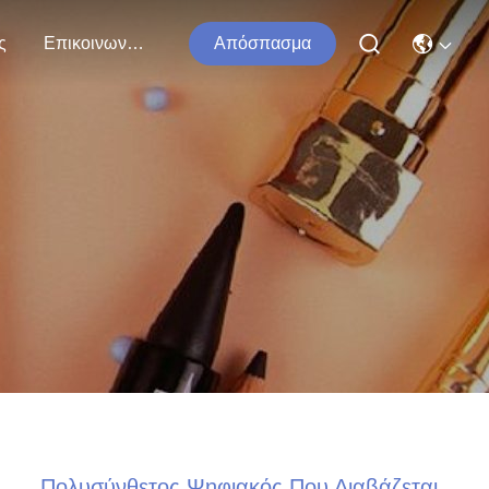
ς
Επικοινωνήστε Μαζί Μας
Απόσπασμα
Πολυσύνθετος Ψηφιακός Που Διαβάζεται