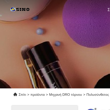
Σ
Σπίτι
>
προϊόντα
>
Μηχανή DRO τόρνου
>
Πολυσύνθετος ψ