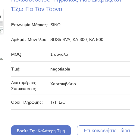
Έξω Για Τον Τόρνο
Επωνυμία Μάρκας:
SINO
Αριθμός Μοντέλου:
SDS5-4VA, ΚΑ-300, ΚΑ-500
MOQ:
1 σύνολο
Τιμή:
negotiable
Λεπτομέρειες
Χαρτοκιβώτιο
Συσκευασίας:
Όροι Πληρωμής:
T/T, L/C
Επικοινωνήστε Τώρα
Βρείτε Την Καλύτερη Τιμή